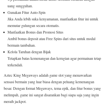
uang sungguhan.
Gunakan Fitur Auto-Spin
Jika Anda lebih suka kenyamanan, manfaatkan fitur ini untuk
memutar gulungan secara otomatis.
Manfaatkan Bonus dan Promosi Situs
Ambil bonus deposit atau Free Spins dari situs untuk modal
bermain tambahan.
Kelola Taruhan dengan Bijak
Tetapkan batas kemenangan dan kerugian agar permainan tetap
terkendali.
Aztec King Megaways adalah game slot yang menawarkan
sensasi bermain yang luar biasa dengan peluang kemenangan
besar. Dengan format Megaways, tema epik, dan fitur bonus yang
melimpah, game ini sangat disarankan bagi siapa saja yang ingin
meraih jackpot.