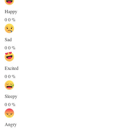
Happy
0
0
%
Sad
0
0
%
Excited
0
0
%
Sleepy
0
0
%
Angry