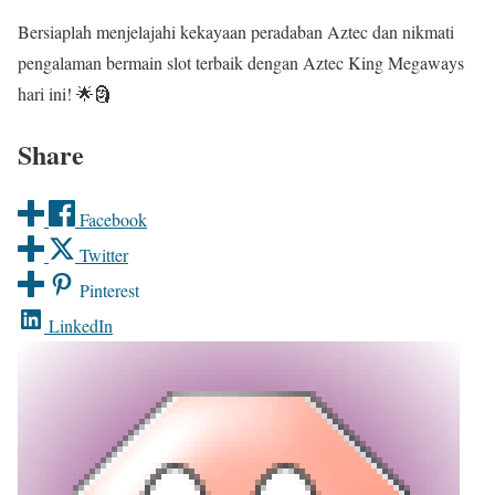
Bersiaplah menjelajahi kekayaan peradaban Aztec dan nikmati
pengalaman bermain slot terbaik dengan Aztec King Megaways
hari ini! 🌟🗿
Share
Facebook
Twitter
Pinterest
LinkedIn