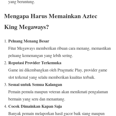
yang beruntung.
Mengapa Harus Memainkan Aztec
King Megaways?
Peluang Menang Besar
Fitur Megaways memberikan ribuan cara menang, memastikan
peluang kemenangan yang lebih sering.
Reputasi Provider Terkemuka
Game ini dikembangkan oleh Pragmatic Play, provider game
slot terkenal yang selalu memberikan kualitas terbaik.
Sesuai untuk Semua Kalangan
Pemain pemula maupun veteran akan menikmati pengalaman
bermain yang seru dan menantang.
Cocok Dimainkan Kapan Saja
Banyak pemain melaporkan hasil gacor baik siang maupun